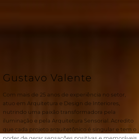
Gustavo Valente
Com mais de 25 anos de experiência no setor,
atuo em Arquitetura e Design de Interiores,
nutrindo uma paixão transformadora pela
iluminação e pela Arquitetura Sensorial. Acredito
que cada projeto arquitetônico é singular e tem o
poder de gerar sensações positivas e memoráveis.